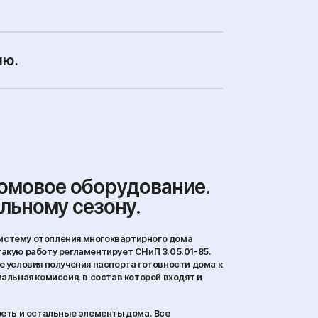
ию.
омовое оборудование.
ельному сезону.
 систему отопления многоквартирного дома
акую работу регламентирует СНиП 3.05.01-85.
 условия получения паспорта готовности дома к
альная комиссия, в состав которой входят и
реть и остальные элементы дома. Все