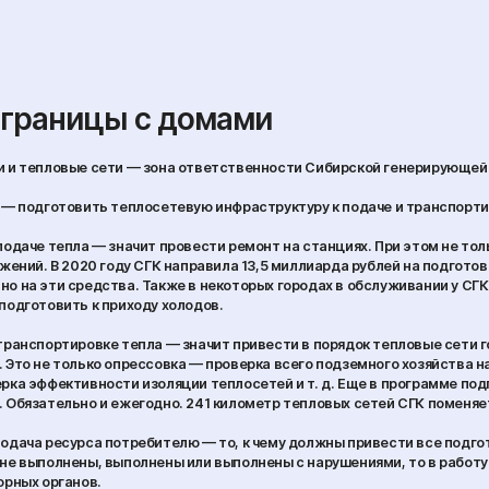
 границы с домами
 и тепловые сети — зона ответственности Сибирской генерирующей 
 — подготовить теплосетевую инфраструктуру к подаче и транспорти
подаче тепла — значит провести ремонт на станциях. При этом не тол
жений. В 2020 году СГК направила 13,5 миллиарда рублей на подготовку
о на эти средства. Также в некоторых городах в обслуживании у СГК
подготовить к приходу холодов.
транспортировке тепла — значит привести в порядок тепловые сети г
 Это не только опрессовка — проверка всего подземного хозяйства на
рка эффективности изоляции теплосетей и т. д. Еще в программе по
 Обязательно и ежегодно. 241 километр тепловых сетей СГК поменяет
одача ресурса потребителю — то, к чему должны привести все подго
не выполнены, выполнены или выполнены с нарушениями, то в работ
орных органов.