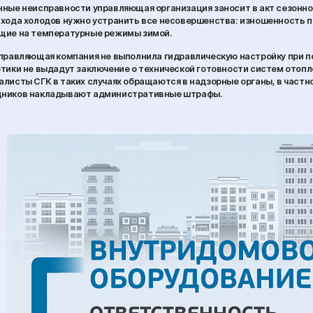
ные неисправности управляющая организация заносит в акт сезонно
хода холодов нужно устранить все несовершенства: изношенность п
щие на температурные режимы зимой.
правляющая компания не выполнила гидравлическую настройку при п
тики не выдадут заключение о технической готовности систем отопле
листы СГК в таких случаях обращаются в надзорные органы, в частно
ников накладывают административные штрафы.