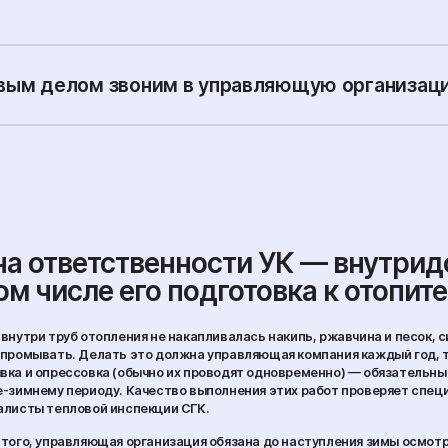
вым делом звоним в управляющую организац
на ответственности УК — внутрид
ом числе его подготовка к отопит
внутри труб отопления не накапливалась накипь, ржавчина и песок,
промывать. Делать это должна управляющая компания каждый год, т
ка и опрессовка (обычно их проводят одновременно) — обязательные
-зимнему периоду. Качество выполнения этих работ проверяет специ
алисты тепловой инспекции СГК.
того, управляющая организация обязана до наступления зимы осмот