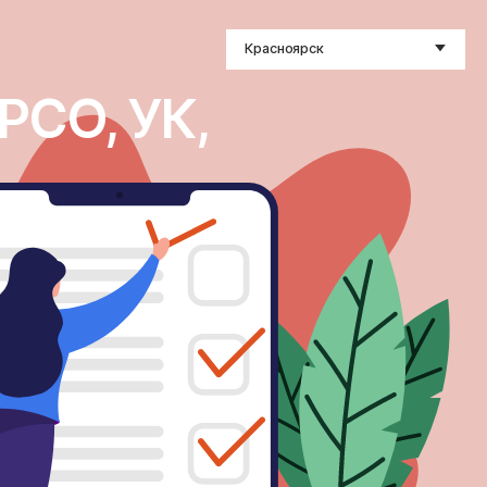
Красноярск
РСО, УК,