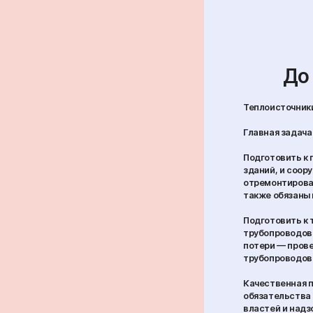
До
Теплоисточники
Главная задача
Подготовить к 
зданий, и соору
отремонтирован
также обязаны 
Подготовить к 
трубопроводов.
потери — прове
трубопроводов.
Качественная п
обязательства 
властей и надз