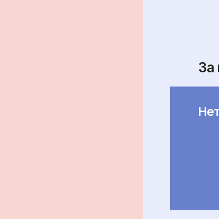
За
Нет