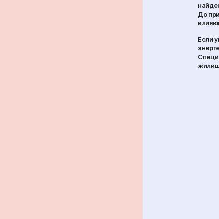
найден
До при
влияю
Если у
энерге
Специа
жилищ