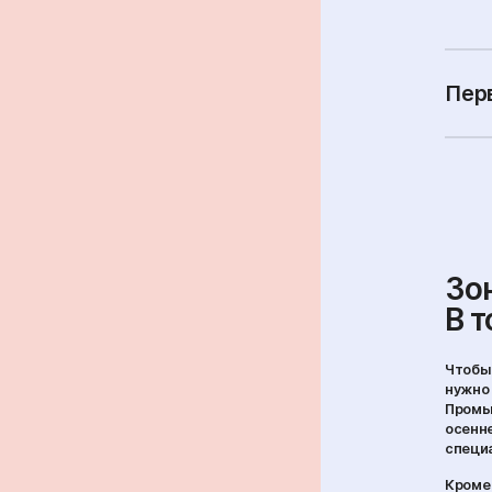
Пер
Зо
В т
Чтобы 
нужно 
Промыв
осенне
специ
Кроме 