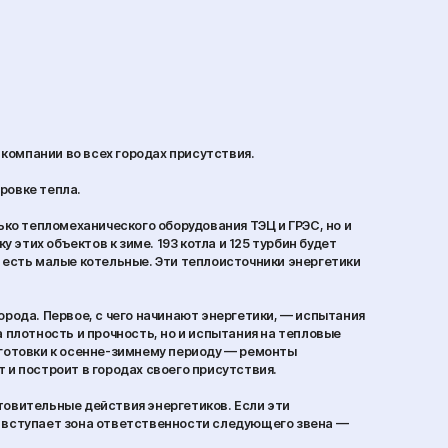
компании во всех городах присутствия.
ровке тепла.
ько тепломеханического оборудования ТЭЦ и ГРЭС, но и
 этих объектов к зиме. 193 котла и 125 турбин будет
 есть малые котельные. Эти теплоисточники энергетики
орода. Первое, с чего начинают энергетики, — испытания
 плотность и прочность, но и испытания на тепловые
дготовки к осенне-зимнему периоду — ремонты
 и построит в городах своего присутствия.
товительные действия энергетиков. Если эти
у вступает зона ответственности следующего звена —