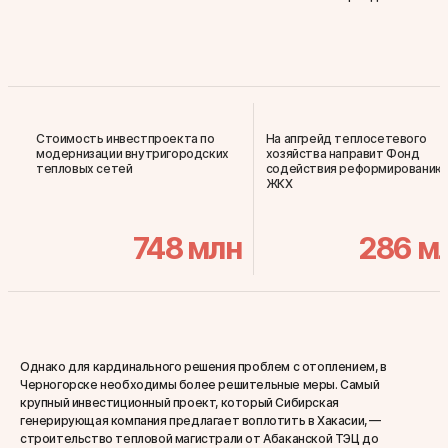
Стоимость инвестпроекта по
На апгрейд теплосетевого
модернизации внутригородских
хозяйства направит Фонд
тепловых сетей
содействия реформированию
ЖКХ
748
млн
286
м
Однако для кардинального решения проблем с отоплением, в
Черногорске необходимы более решительные меры. Самый
крупный инвестиционный проект, который Сибирская
генерирующая компания предлагает воплотить в Хакасии, —
строительство тепловой магистрали от Абаканской ТЭЦ до