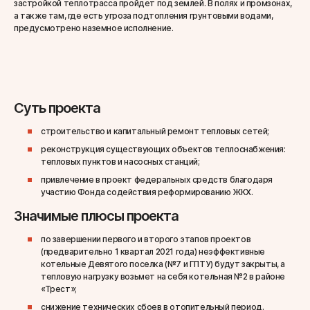
застройкой теплотрасса пройдет под землей. В полях и промзонах,
а также там, где есть угроза подтопления грунтовыми водами,
предусмотрено наземное исполнение.
Суть проекта
строительство и капитальный ремонт тепловых сетей;
реконструкция существующих объектов теплоснабжения:
тепловых пунктов и насосных станций;
привлечение в проект федеральных средств благодаря
участию Фонда содействия реформированию ЖКХ.
Значимые плюсы проекта
по завершении первого и второго этапов проектов
(предварительно 1 квартал 2021 года) неэффективные
котельные Девятого поселка (№7 и ГПТУ) будут закрыты, а
тепловую нагрузку возьмет на себя котельная №2 в районе
«Трест»;
снижение технических сбоев в отопительный период.