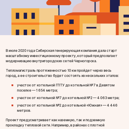
В июле 2020 года Сибирская генерирующая компания дала старт
масштабному инвестиционному проекту, который предполагает
модернизацию внутригородских сетей Черногорска.
Тепломагистраль протяженностью 10 км пройдет через весь
город, а ее строительство будет состоять из нескольких этапов:
участок от котельной ГПТУ до котельной №7 в Девятом
поселке — 1 654 метра;
участок от котельной №7 до котельной №2 — 4 063 метра;
участок от котельной №2 до котельной «Южная» — 4 446
метров.
Проект предусматривает как наземную, так и подземную
прокладку тепловой сети. Например, в районах с плотной