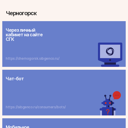
Черногорск
Через личный
кабинет на сайте
СГК
https://chernogorsk.sibgenco.ru/
Чат-бот
https://sibgenco.ru/consumers/bots/
Мобильное