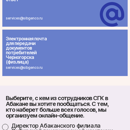
services@sibgenco.ru
Электронная почта
для передачи
документов
потребителей
Черногорска
(физ.лица)
services@sibgenco.ru
Выберите, с кем из сотрудников СГК в
Абакане вы хотите пообщаться. С тем,
кто наберет больше всех голосов, мы
организуем онлайн-общение.
Директор Абаканского филиала