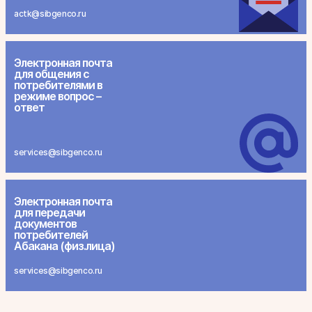
actk@sibgenco.ru
Электронная почта
для общения с
потребителями в
режиме вопрос –
ответ
services@sibgenco.ru
Электронная почта
для передачи
документов
потребителей
Абакана (физ.лица)
services@sibgenco.ru