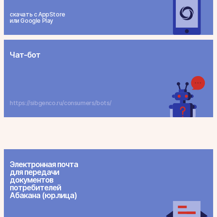
скачать с AppStore
или Google Play
Чат-бот
https://sibgenco.ru/consumers/bots/
Электронная почта
для передачи
документов
потребителей
Абакана (юр.лица)