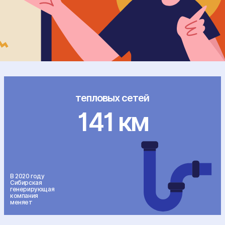
тепловых сетей
141
км
В 2020 году
Сибирская
генерирующая
компания
меняет