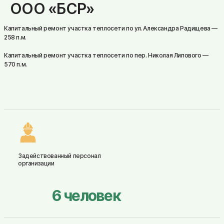
ООО «БСР»
Капитальный ремонт участка теплосети по ул. Александра Радищева —
258 п.м.
Капитальный ремонт участка теплосети по пер. Николая Липового —
570 п.м.
Задействованный персонал
организации
6
человек