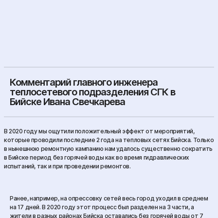
Комментарий главного инженера
теплосетевого подразделения СГК в
Бийске Ивана Свечкарева
В 2020 году мы ощутили положительный эффект от мероприятий,
которые проводили последние 2 года на тепловых сетях Бийска. Только
в нынешнюю ремонтную кампанию нам удалось существенно сократить
в Бийске период без горячей воды как во время гидравлических
испытаний, так и при проведении ремонтов.
Ранее, например, на опрессовку сетей весь город уходил в среднем
на 17 дней. В 2020 году этот процесс был разделен на 3 части, а
жители в разных районах Бийска оставались без горячей воды от 7