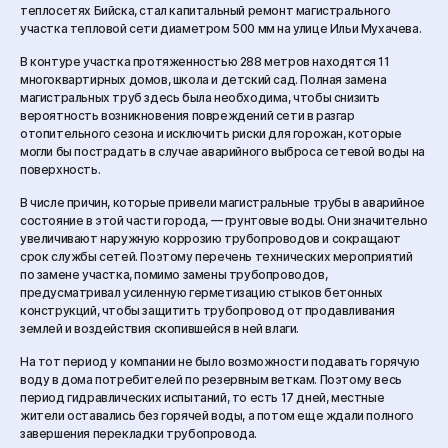
теплосетях Бийска, стал капитальный ремонт магистрального
участка тепловой сети диаметром 500 мм на улице Ильи Мухачева.
В контуре участка протяженностью 288 метров находятся 11
многоквартирных домов, школа и детский сад. Полная замена
магистральных труб здесь была необходима, чтобы снизить
вероятность возникновения повреждений сети в разгар
отопительного сезона и исключить риски для горожан, которые
могли бы пострадать в случае аварийного выброса сетевой воды на
поверхность.
В числе причин, которые привели магистральные трубы в аварийное
состояние в этой части города, — грунтовые воды. Они значительно
увеличивают наружную коррозию трубопроводов и сокращают
срок службы сетей. Поэтому перечень технических мероприятий
по замене участка, помимо замены трубопроводов,
предусматривал усиленную герметизацию стыков бетонных
конструкций, чтобы защитить трубопровод от продавливания
землей и воздействия скопившейся в ней влаги.
На тот период у компании не было возможности подавать горячую
воду в дома потребителей по резервным веткам. Поэтому весь
период гидравлических испытаний, то есть 17 дней, местные
жители оставались без горячей воды, а потом еще ждали полного
завершения перекладки трубопровода.