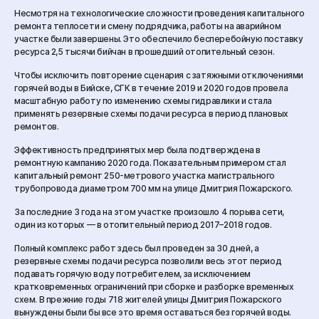
Несмотря на технологические сложности проведения капитального
ремонта теплосети и смену подрядчика, работы на аварийном
участке были завершены. Это обеспечило бесперебойную поставку
ресурса 2,5 тысячи бийчан в прошедший отопительный сезон.
Чтобы исключить повторение сценария с затяжными отключениями
горячей воды в Бийске, СГК в течение 2019 и 2020 годов провела
масштабную работу по изменению схемы гидравлики и стала
применять резервные схемы подачи ресурса в период плановых
ремонтов.
Эффективность предпринятых мер была подтверждена в
ремонтную кампанию 2020 года. Показательным примером стал
капитальный ремонт 250-метрового участка магистрального
трубопровода диаметром 700 мм на улице Дмитрия Пожарского.
За последние 3 года на этом участке произошло 4 порыва сети,
один из которых — в отопительный период 2017–2018 годов.
Полный комплекс работ здесь был проведен за 30 дней, а
резервные схемы подачи ресурса позволили весь этот период
подавать горячую воду потребителем, за исключением
кратковременных ограничений при сборке и разборке временных
схем. В прежние годы 718 жителей улицы Дмитрия Пожарского
вынуждены были бы все это время оставаться без горячей воды.