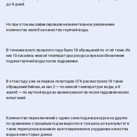
до 9 дней.
Но при этом мы зафиксировали незначительное увеличение
количества жалоб на качество горячей воды.
В течение всего прошлого года было 18 обращений по этой теме. Из
них 10 касались низкой температуры ресурса при возобновлении
подачи горячей воды после гидравлики.
В этом году уже за первое полугодие СГК рассмотрела 19 таких
обращений бийчан, из них 2 — по низкой температуре воды, а 9
жалоб — по мутной воде во время ремонтов после гидравлических
испытаний.
Количество переключений с одних схем подачи ресурса на другие
по сравнению с прошлым годом выросло в три раза, но в результате
таких перепусков возникло кратковременное ухудшение качества
воды в некоторых домах.